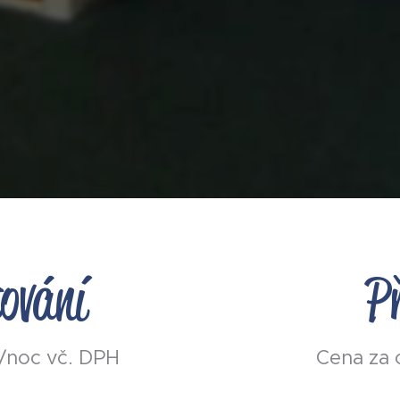
ování
P
í/noc vč. DPH
Cena za 