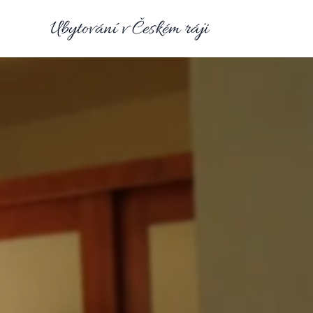
Ubytování v
Českém
ráji