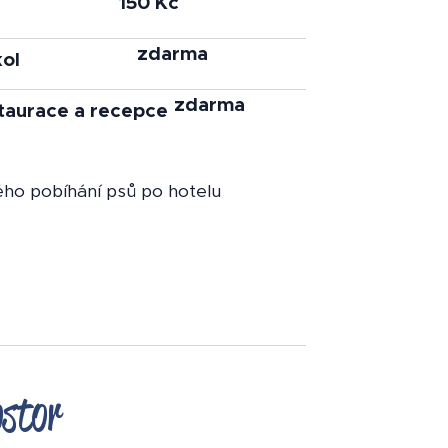
150 Kč
zdarma
kol
zdarma
staurace a recepce
ého pobíhání psů po hotelu
ostor