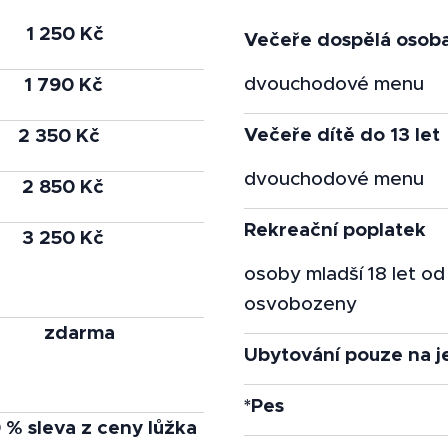
1 250 Kč
Večeře dospělá osob
1 790 Kč
dvouchodové menu
Večeře dítě do 13 let
2 350 Kč
dvouchodové menu
2 850 Kč
Rekreační poplatek
3 250 Kč
osoby mladší 18 let od
osvobozeny
zdarma
Ubytování pouze na 
*Pes
 % sleva z ceny lůžka