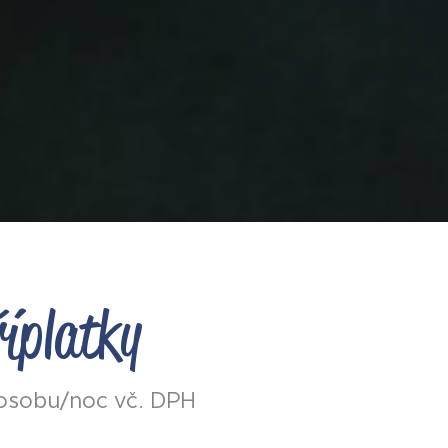
říplatky
osobu/noc vč. DPH