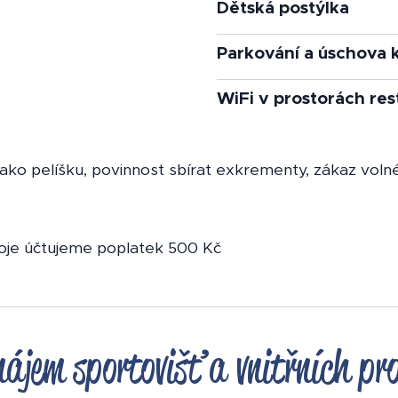
Dětská postýlka
Parkování a úschova 
WiFi v prostorách re
jako pelíšku, povinnost sbírat exkrementy, zákaz voln
koje účtujeme poplatek 500 Kč
ájem sportovišť a vnitřních pr